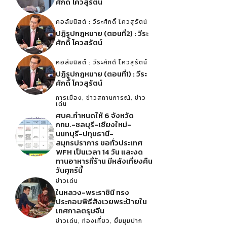
ศักดิ์ โควสุรัตน์
คอลัมนิสต์ : วีระศักดิ์ โควสุรัตน์
ปฏิรูปกฎหมาย (ตอนที่2) : วีระ
ศักดิ์ โควสรัตน์
คอลัมนิสต์ : วีระศักดิ์ โควสุรัตน์
ปฏิรูปกฎหมาย (ตอนที่1) : วีระ
ศักดิ์ โควสุรัตน์
การเมือง
,
ข่าวสถานการณ์
,
ข่าว
เด่น
ศบค.กำหนดให้ 6 จังหวัด
กทม.-ชลบุรี-เชียงใหม่-
นนทบุรี-ปทุมธานี-
สมุทรปราการ ขอทั่วประเทศ
WFH เป็นเวลา 14 วัน และงด
ทานอาหารที่ร้าน มีหลังเที่ยงคืน
วันศุกร์นี้
ข่าวเด่น
ในหลวง-พระราชินี ทรง
ประกอบพิธีสังเวยพระป้ายใน
เทศกาลตรุษจีน
ข่าวเด่น
,
ท่องเที่ยว
,
ยิ้มมุมปาก