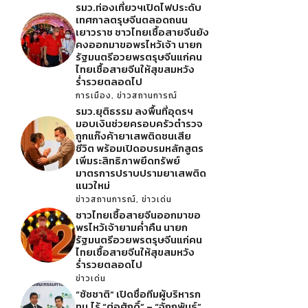
รมว.ท่องเที่ยวฯเปิดไฟประดับ
เทศกาลตรุษจีนตลอดถนน
เยาวราช ชาวไทยเชื้อสายจีนยัง
คงออกมาขอพรไหว้เจ้า นายก
รัฐมนตรีอวยพรตรุษจีนแก่คน
ไทยเชื้อสายจีนให้สุขสมหวัง
ร่ำรวยตลอดไป
การเมือง
,
ข่าวสถานการณ์
รมว.ยุติธรรม ลงพื้นที่อุดรฯ
มอบเงินช่วยครอบครัวตำรวจ
ถูกแก๊งค้ายาเสพติดชนเสีย
ชีวิต พร้อมเปิดอบรมหลักสูตร
เพิ่มระสิทธิภาพยึดทรัพย์
มาตรการปราบปรามยาเสพติด
แนวใหม่
ข่าวสถานการณ์
,
ข่าวเด่น
ชาวไทยเชื้อสายจีนออกมาขอ
พรไหว้เจ้ายามค่ำคืน นายก
รัฐมนตรีอวยพรตรุษจีนแก่คน
ไทยเชื้อสายจีนให้สุขสมหวัง
ร่ำรวยตลอดไป
ข่าวเด่น
“ชัชชาติ” เปิดชื่อทีมผู้บริหารก
ทม.ไร้ “ต่อศักดิ์” – “จักกพันธุ์”