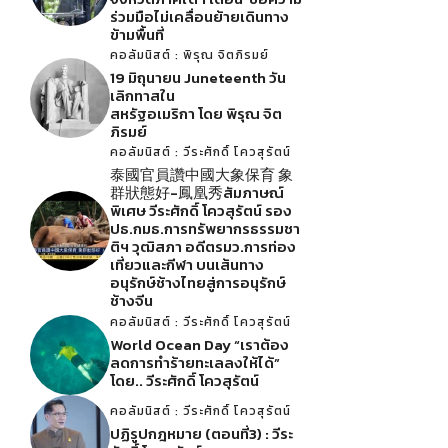
ร่วมมือไม่เคลื่อนย้ายเดินทาง
ข้ามพื้นที่
คอลัมนิสต์ : พิรุณ จิตภิรมย์
19 มิถุนายน Juneteenth วัน
เลิกทาสใน
สหรัฐอเมริกา โดย พิรุณ จิต
ภิรมย์
คอลัมนิสต์ : วีระศักดิ์ โควสุรัตน์
泰國官員讚中國大象保育 象
群狀態好-鳳凰秀สัมภาษณ์
พิเศษ วีระศักดิ์ โควสุรัตน์ รอง
ปธ.กมธ.การทรัพยากรธรรมชา
ติฯ วุฒิสภา อดีตรมว.การท่อง
เที่ยวและกีฬา บนเส้นทาง
อนุรักษ์ช้างไทยสู่การอนุรักษ์
ช้างจีน
คอลัมนิสต์ : วีระศักดิ์ โควสุรัตน์
World Ocean Day “เราต้อง
ลดการทำร้ายทะเลลงให้ได้”
โดย.. วีระศักดิ์ โควสุรัตน์
คอลัมนิสต์ : วีระศักดิ์ โควสุรัตน์
ปฏิรูปกฎหมาย (ตอนที่3) : วีระ