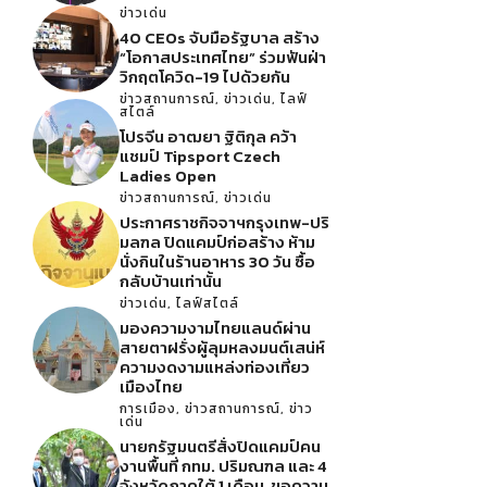
ข่าวเด่น
40 CEOs จับมือรัฐบาล สร้าง
“โอกาสประเทศไทย” ร่วมฟันฝ่า
วิกฤตโควิด-19 ไปด้วยกัน
ข่าวสถานการณ์
,
ข่าวเด่น
,
ไลฟ์
สไตล์
โปรจีน อาฒยา ฐิติกุล คว้า
แชมป์ Tipsport Czech
Ladies Open
ข่าวสถานการณ์
,
ข่าวเด่น
ประกาศราชกิจจาฯกรุงเทพ-ปริ
มลฑล ปิดแคมป์ก่อสร้าง ห้าม
นั่งกินในร้านอาหาร 30 วัน ซื้อ
กลับบ้านเท่านั้น
ข่าวเด่น
,
ไลฟ์สไตล์
มองความงามไทยแลนด์ผ่าน
สายตาฝรั่งผู้ลุมหลงมนต์เสน่ห์
ความงดงามแหล่งท่องเที่ยว
เมืองไทย
การเมือง
,
ข่าวสถานการณ์
,
ข่าว
เด่น
นายกรัฐมนตรีสั่งปิดแคมป์คน
งานพื้นที่ กทม. ปริมณฑล และ 4
จังหวัดภาคใต้ 1 เดือน ขอความ