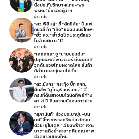
นั่งปธ.ที่ปรึกษาฯแทน-‘พร
พรหม’ ขึ้นรองผู้ว่าฯ
ข่าวเด่น
“สว.พิสิษฐ์” ชี้ “ลัทธิส้ม” ปั่นเฟ
กนิวส์ ท้า “เท้ง” แจงปมนิรโทษฯ
“ฮั้ว สว.” ย้ำชัดปิดประตูตีแมว
ไม่ล้างผิด ม.112
ข่าวเด่น
“เสกสกล” ชู “นายขนมต้ม”
ปลุกซอฟต์พาวเวอร์ ดึงฮอลลี
วูดดันมวยไทยผงาดโลก ลั่นถ้า
มีอำนาจจะทุ่มงบไม่อั้น!
ข่าวเด่น
“สว.มังกร” กระทุ้ง บิ๊ก กกท.
คืนชีพ “ยูโดสุรินทร์เกมส์” บี้
กรมที่ดินสางปมโฉนดทิพย์ค้าง
คา 21 ปี คืนความมั่นคงชาวน่าน
ข่าวเด่น
“สุภานันท์” ห่วงประปาขุ่น-ปน
เคมี จี้กระทรวงทรัพย์ฯ อัดงบ
ด่วน! ชูโมเดล “เวียงพร้าว” เจาะ
บาดาลดึงน้ำสะอาดคืนคุณภาพ
ชีวิตชาวเชียงใหม่