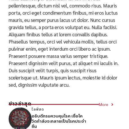
pellentesque, dictum nisl vel, commodo risus. Mauris
porta, orci eget condimentum finibus, mi eros luctus
mauris, eu semper purus lacus ut dolor. Nunc cursus
gravida tellus, a porta eros volutpat eu. Nulla facilisi.
Aliquam finibus tellus at lorem convallis dapibus.
Phasellus tempus, orci vel vehicula mollis, tellus orci
pulvinar enim, eget interdum orci libero ac ipsum.
Praesent posuere massa varius semper tristique.
Praesent dignissim velit purus, at aliquet mi iaculis in.
Duis suscipit velit turpis, quis suscipit risus
scelerisque ut. Mauris ipsum lectus, molestie id dolor
sed, dignissim vulputate arcu.
ข่าวล่าสุด
More
ไลฟ์สด
อธิบดีกรมควบคุมโรค เชื่อโค
วิดกำลังจะกลายเป็นโรคประจำ
ถิ่น